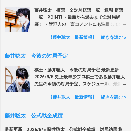
藤井聡太 棋譜 全対局棋譜一覧 速報 棋譜
一覧 POINT! ・最新から過去まで全対局網
羅！ ・管理人の一言コメントにも注目してね♪
2026年8月 棋譜一覧 王座戦挑決T決勝 VS
【藤井聡太 最新情報】 続きを読む »
広瀬章人九段 ・対局日：2026/8/5 ・後手：
藤井聡太竜王名人 先手：広瀬章人九段 ・戦
型：相掛かり ・結果：117手目 広瀬章人九
藤井聡太 今後の対局予定
段の勝利 一言：伊藤匠王座への挑戦に向けた
決勝・挑戦者決定戦！勝てば王座挑戦となり
棋士・藤井聡太 今後の対局予定 最新更新
ます！ 2026年7月 棋譜一覧 王位戦7番勝負第
2026/8/5 史上最年少プロ棋士である藤井聡太
3局 VS伊藤匠二冠 ・対局日：
先生の今後の対局予定、スケジュール、最新
2026/7/29,30 ・先手： 藤井聡太王位 後
情報をお届けします。 そして...ついにタイト
手：伊藤匠二冠 ・戦型：角換わり ・結果：
【藤井聡太 最新情報】 続きを読む »
ル八冠を達成しました！今後は永世八冠への
151手目 藤井聡太王位の勝利 一言：1勝1敗
道を応援します！ 日々更新していきますの
で迎える第3戦！宿敵伊藤二冠に先手番で連勝
で、 是非 ブックマークしてチェック してみて
藤井聡太 公式戦全成績
なるか！？ 王座戦挑決T準決勝 VS丸山忠久
くださいね♪ 藤井聡太 日付確定対局 8/18,19
九段 ・対局日：2026/7/24 ・先手： 藤井聡太
▼王位戦第4局 VS伊藤匠二冠 8/26,27 ▼王
最新更新 2026/8/5 藤井聡太 公式戦全成績 対局結果 棋
竜王名人 後手：丸山忠久九段 ・戦型：角換