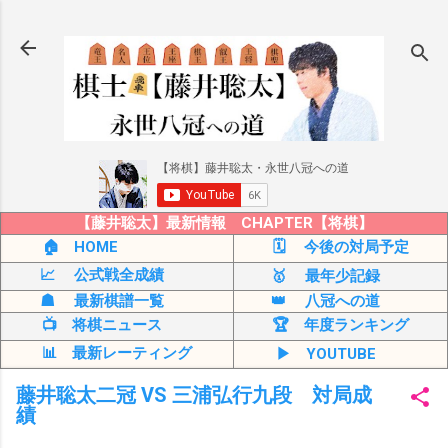
スキップしてメイン コンテンツに移動
【藤井聡太】最新情報 CHAPTER【将棋】
🏠 HOME
🗓 今後の対局予定
📈 公式戦全成績
🥇 最年少記録
☗ 最新棋譜一覧
👑 八冠への道
📺 将棋ニュース
🏆 年度ランキング
📊 最新レーティング
▶ YOUTUBE
藤井聡太二冠 VS 三浦弘行九段 対局成
績