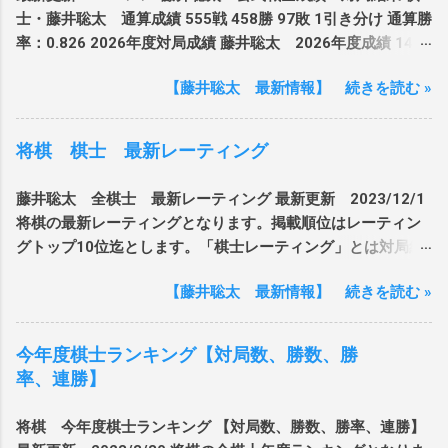
位戦第5局 VS伊藤匠二冠 9/8,9 ▼王位戦第6
士・藤井聡太 通算成績 555戦 458勝 97敗 1引き分け 通算勝
わり ・結果：91手目 藤井聡太竜王名人の勝
局 VS伊藤匠二冠 9/28,29 ▼王位戦第7局
率：0.826 2026年度対局成績 藤井聡太 2026年度成績 14戦
利 一言：伊藤匠王座への挑戦に向けた準決
VS伊藤匠二冠 藤井聡太 日付未定対局 【8/5
12勝 2敗 通算勝率：0.857 ▲TOPへ戻る 棋戦 対局日 手番 対
勝！勝てば決勝進出！負けられない戦いが続
王座戦速報】藤井竜王VS広瀬九段 先手：広瀬
【藤井聡太 最新情報】 続きを読む »
戦相手 勝敗 王座戦 決勝 2026 8/5 後手 広瀬章人九段 相掛か
きます！ 王位戦7番勝負第2局 VS伊藤匠二
章人九段 戦型：相掛かり 広瀬章人九段の勝
り 117手 負 棋譜 王位戦 第3局 2026 7/29,30 先手 伊藤匠二
冠 ・対局日：2026/7/15,16 ・後手： 藤井聡
利 藤井聡太・棋譜一覧はこちら♪ 八冠タイト
冠 角換わり 151手 勝 棋譜 王座戦 準決勝 2026 7/24 先手 丸
太王位 先手：伊藤匠二冠 ・戦型：相掛かり
将棋 棋士 最新レーティング
ル保持者 棋士・藤井聡太八冠への道 第38期竜
山忠久九段 角換わり 91手 勝 棋譜 王位戦 第2局 2026
・結果：100手目 藤井聡太王位の勝利 一
王戦 第38期竜王 藤井聡太 ◉ 第38期竜王戦 藤
7/15,16 後手 伊藤匠二冠 相掛かり 100手 勝 棋譜 ...
言：0勝1敗で迎える第2戦！宿敵伊藤二冠に後
藤井聡太 全棋士 最新レーティング 最新更新 2023/12/1
井聡太竜王VS佐々木勇気八段 藤井4勝、佐々
手番勝利なるか！？ 王位戦7番勝負第1局
将棋の最新レーティングとなります。掲載順位はレーティン
木勇気0勝（2025/11/13） 竜王戦詳細（日本
VS伊藤匠二冠 ・対局日：2026/7/4,5 ・先
グトップ10位迄とします。「棋士レーティング」とは対局結
将棋連盟公式） ▲TOPへ戻る ★永世竜王獲得
手： 藤井聡太王位 後手：伊藤匠二冠 ・戦
果に基づいた相対評価となり、 段位とは異なった総合評価値
条件 連続五期、もしくは通算七期 歴代獲得
型：角換わり ・結果：138手目 伊藤匠二冠
【藤井聡太 最新情報】 続きを読む »
となります。レーティングの平均値を1500で設定。レートが
者：渡辺明、羽生善治、藤井聡太 ★第38期竜
の勝利 一言：ついに始まる王位戦！宿敵伊藤
高い棋士に勝つと上がり幅も高く、低い棋士に負けると下が
王戦 VS 佐々木勇気八段 七番勝負 日程 勝敗
二冠に先制勝利なるか！？ 棋聖戦五番勝負第3
り幅も大きくなります。 データ参照元：kishibetsu.comさん
手番 戦型 第一局 棋譜 2025 10/3,4 勝 先手 横
今年度棋士ランキング【対局数、勝数、勝
局 VS服部慎一郎七段 ・対局日：2026/7/1
より 最新レーティング トップ10位 順位 棋士 レート 前週順
歩取り 75手 第二局 棋譜 2025 10/16,17 勝 後
率、連勝】
・先手： 藤井聡...
位 1位 藤井聡太竜王名人 2178 1位 2位 永瀬拓矢九段 1975 2
手 角換わり 68手 第三局 2025 10/31,1 勝 先
位 3位 菅井竜也八段 1945 8位 4位 豊島将之九段 1926 3位 5
手 四間飛車 85手 第四局 2025 11/12,13 勝 後
将棋 今年度棋士ランキング 【対局数、勝数、勝率、連勝】
位 羽生善治九段 1926 5位 6位 佐々木大地七段 1910 9位 7位
手 角換わり 138手 第五局 2025 / 先手 戦型 手