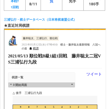
負
先手
本戦T
8/11
180手
1回戦
三浦弘行・棋士データベース（日本将棋連盟公式）
★直近対局棋譜