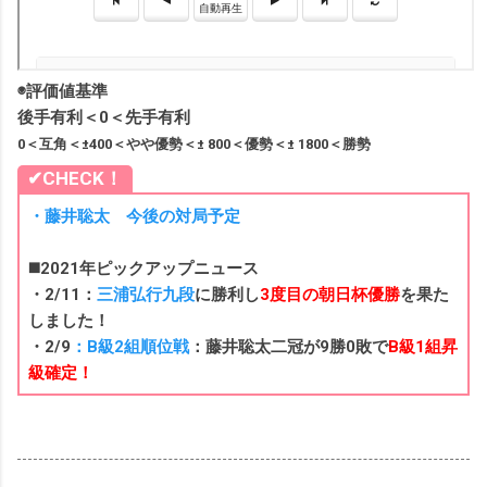
◉評価値基準
後手有利＜0＜先手有利
0＜互角＜±400＜やや優勢＜± 800＜優勢＜± 1800＜勝勢
✔︎CHECK！
・藤井聡太 今後の対局予定
◼️2021年ピックアップニュース
・2/11：
三浦弘行九段
に勝利し
3度目の朝日杯優勝
を果た
しました！
・2/9
：B級2組順位戦
：藤井聡太二冠が9勝0敗で
B級1組昇
級確定！