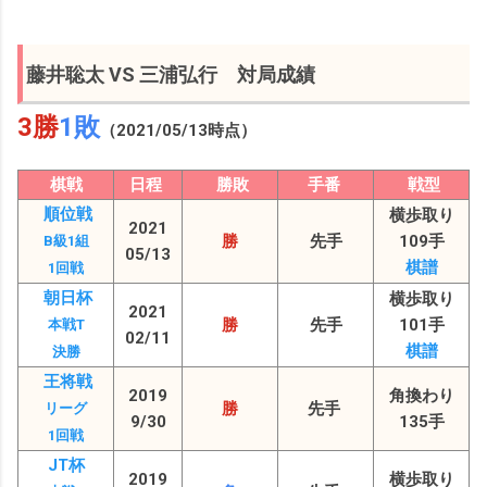
藤井聡太 VS 三浦弘行 対局成績
3勝
1敗
（2021/05/13時点）
棋戦
日程
勝敗
手番
戦型
順位戦
横歩取り
2021
勝
先手
109手
B級1組
05/13
棋譜
1回戦
朝日杯
横歩取り
2021
勝
先手
101手
本戦T
02/11
棋譜
決勝
王将戦
2019
角換わり
勝
先手
リーグ
9/30
135手
1回戦
JT杯
2019
横歩取り