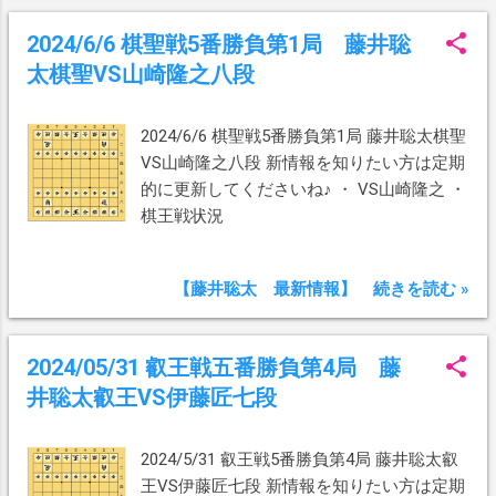
2024/6/6 棋聖戦5番勝負第1局 藤井聡
太棋聖VS山崎隆之八段
2024/6/6 棋聖戦5番勝負第1局 藤井聡太棋聖
VS山崎隆之八段 新情報を知りたい方は定期
的に更新してくださいね♪ ・ VS山崎隆之 ・
棋王戦状況
【藤井聡太 最新情報】 続きを読む »
2024/05/31 叡王戦五番勝負第4局 藤
井聡太叡王VS伊藤匠七段
2024/5/31 叡王戦5番勝負第4局 藤井聡太叡
王VS伊藤匠七段 新情報を知りたい方は定期