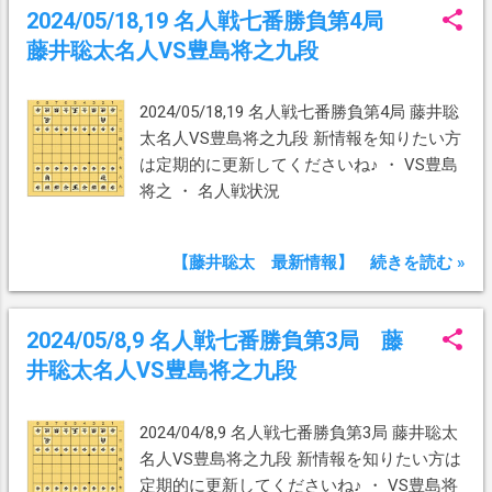
2024/05/18,19 名人戦七番勝負第4局
藤井聡太名人VS豊島将之九段
2024/05/18,19 名人戦七番勝負第4局 藤井聡
太名人VS豊島将之九段 新情報を知りたい方
は定期的に更新してくださいね♪ ・ VS豊島
将之 ・ 名人戦状況
【藤井聡太 最新情報】 続きを読む »
2024/05/8,9 名人戦七番勝負第3局 藤
井聡太名人VS豊島将之九段
2024/04/8,9 名人戦七番勝負第3局 藤井聡太
名人VS豊島将之九段 新情報を知りたい方は
定期的に更新してくださいね♪ ・ VS豊島将