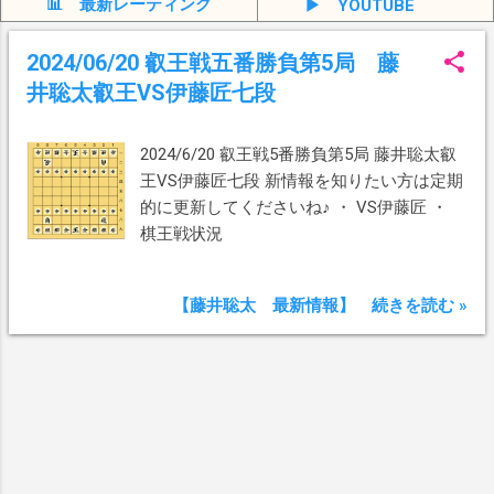
📊 最新レーティング
▶ YOUTUBE
2024/06/20 叡王戦五番勝負第5局 藤
投
井聡太叡王VS伊藤匠七段
稿
2024/6/20 叡王戦5番勝負第5局 藤井聡太叡
王VS伊藤匠七段 新情報を知りたい方は定期
的に更新してくださいね♪ ・ VS伊藤匠 ・
棋王戦状況
【藤井聡太 最新情報】 続きを読む »