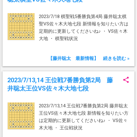
2023/7/18 棋聖戦5番勝負第4局 藤井聡太棋
聖VS佐々木大地七段 新情報を知りたい方は
定期的に更新してくださいね♪ ・ VS佐々木
大地 ・ 棋聖戦状況
【藤井聡太 最新情報】 続きを読む »
2023/7/13,14 王位戦7番勝負第2局 藤
井聡太王位VS佐々木大地七段
2023/7/13,14 王位戦7番勝負第2局 藤井聡太
王位VS佐々木大地七段 新情報を知りたい方
は定期的に更新してくださいね♪ ・ VS佐々
木大地 ・ 王位戦状況