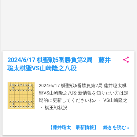
2024/6/17 棋聖戦5番勝負第2局 藤井
聡太棋聖VS山崎隆之八段
2024/6/17 棋聖戦5番勝負第2局 藤井聡太棋
聖VS山崎隆之八段 新情報を知りたい方は定
期的に更新してくださいね♪ ・ VS山崎隆之
・ 棋王戦状況
【藤井聡太 最新情報】 続きを読む »