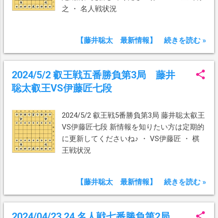
之 ・ 名人戦状況
【藤井聡太 最新情報】 続きを読む »
2024/5/2 叡王戦五番勝負第3局 藤井
聡太叡王VS伊藤匠七段
2024/5/2 叡王戦5番勝負第3局 藤井聡太叡王
VS伊藤匠七段 新情報を知りたい方は定期的
に更新してくださいね♪ ・ VS伊藤匠 ・ 棋
王戦状況
【藤井聡太 最新情報】 続きを読む »
2024/04/23,24 名人戦七番勝負第2局