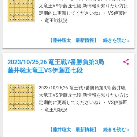
太竜王VS伊藤匠七段 新情報を知りたい方は
定期的に更新してくださいね♪ ・ VS伊藤匠
・ 竜王戦状況
【藤井聡太 最新情報】 続きを読む »
2023/10/25,26 竜王戦7番勝負第3局
藤井聡太竜王VS伊藤匠七段
2023/10/25,26 竜王戦7番勝負第3局 藤井聡
太竜王VS伊藤匠七段 新情報を知りたい方は
定期的に更新してくださいね♪ ・ VS伊藤匠
・ 竜王戦状況
【藤井聡太 最新情報】 続きを読む »