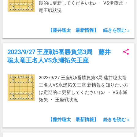
期的に更新してくださいね♪ ・ VS伊藤匠 ・
るか！？ 2023年8月 棋譜一覧 王座戦5番勝
竜王戦状況
負第1局 VS永瀬拓矢王座 ・対局日：
2023/8/31 ・先手： 藤井聡太竜王名人 後
手： 永瀬拓矢王座 ・戦型：角換わり ・結
【藤井聡太 最新情報】 続きを読む »
果：150手目 永瀬拓矢王座の勝利 一言：
八冠か名誉王座か！研究仲間でありライバ
ルの2人のタイトル戦始まる！ 王位戦7番勝
2023/9/27 王座戦5番勝負第3局 藤井
負第5局 VS佐々木大地七段 ・対局日：
聡太竜王名人VS永瀬拓矢王座
2...
2023/9/27 王座戦5番勝負第3局 藤井聡太竜
王名人VS永瀬拓矢王座 新情報を知りたい方
は定期的に更新してくださいね♪ ・ VS永瀬
拓矢 ・ 王座戦状況
【藤井聡太 最新情報】 続きを読む »